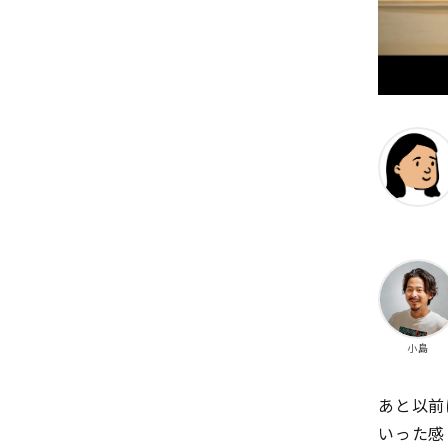
小島
あと以前
いった感