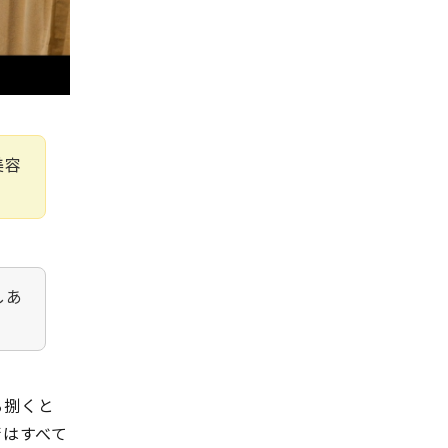
美容
しあ
る捌くと
術はすべて