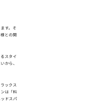
ります。そ
客様との関
するスタイ
想いから、
リラックス
ロンは「料
ヘッドスパ