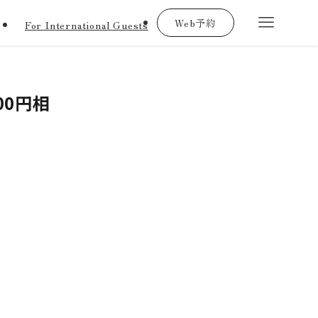
Web予約
For International Guests
00円相