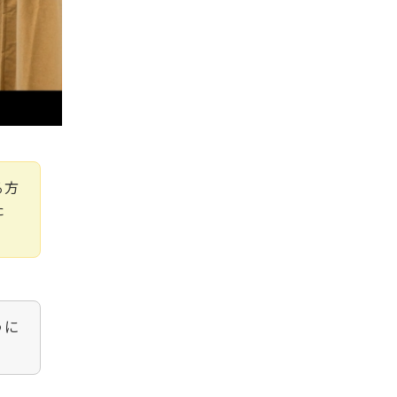
る方
た
うに