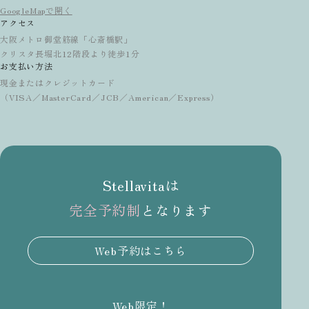
GoogleMapで開く
アクセス
大阪メトロ御堂筋線「心斎橋駅」
クリスタ長堀北12階段より徒歩1分
お支払い方法
現金またはクレジットカード
（VISA／MasterCard／JCB／American／Express）
Stellavitaは
完全予約制
となります
Web予約はこちら
Web限定！